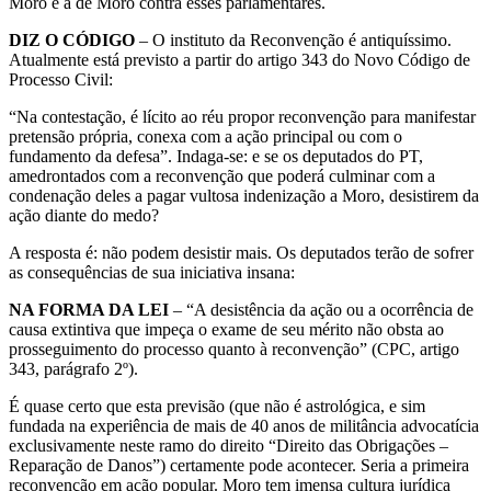
Moro e a de Moro contra esses parlamentares.
DIZ O CÓDIGO
– O instituto da Reconvenção é antiquíssimo.
Atualmente está previsto a partir do artigo 343 do Novo Código de
Processo Civil:
“Na contestação, é lícito ao réu propor reconvenção para manifestar
pretensão própria, conexa com a ação principal ou com o
fundamento da defesa”. Indaga-se: e se os deputados do PT,
amedrontados com a reconvenção que poderá culminar com a
condenação deles a pagar vultosa indenização a Moro, desistirem da
ação diante do medo?
A resposta é: não podem desistir mais. Os deputados terão de sofrer
as consequências de sua iniciativa insana:
NA FORMA DA LEI
– “A desistência da ação ou a ocorrência de
causa extintiva que impeça o exame de seu mérito não obsta ao
prosseguimento do processo quanto à reconvenção” (CPC, artigo
343, parágrafo 2º).
É quase certo que esta previsão (que não é astrológica, e sim
fundada na experiência de mais de 40 anos de militância advocatícia
exclusivamente neste ramo do direito “Direito das Obrigações –
Reparação de Danos”) certamente pode acontecer. Seria a primeira
reconvenção em ação popular. Moro tem imensa cultura jurídica