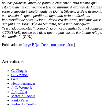
poucas palavras, direto ao ponto, o eminente jurista mostra que
está totalmente equivocada a tese do ministro Alexandre de Moraes
sobre a suposta inelegibilidade de Daniel Silveira. E Béja desmonta
a acusação de que o perdão ao deputado teria a mácula da
impessoalidade constitucional. Nessa era de trevas, podemos dizer
que falta um Jorge Béja ao Supremo, para iluminar aquela
“escuridão perpétua”, como diria o filósofo inglês Samuel Johnson
(1709/1784), aquele que dizia que “o patriotismo é o último refúgio
do canalha”.
(C.N.)
Publicado em
Jorge Béja
|
Deixe um comentário
|
Articulistas
C. Chagas
C. Newton
Geral
Hélio Fernandes
J. C. Werneck
Jorge Béja
Marcelo Copelli
Paulo Peres
Pedro do Coutto