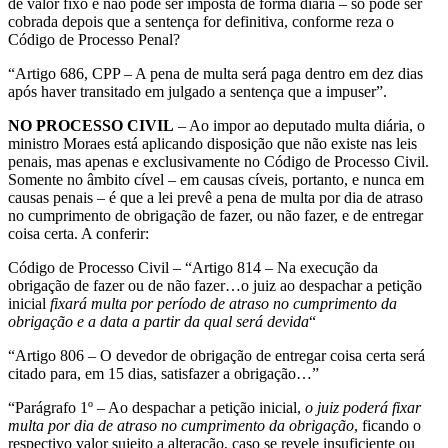
de valor fixo e não pode ser imposta de forma diária – só pode ser
cobrada depois que a sentença for definitiva, conforme reza o
Código de Processo Penal?
“Artigo 686, CPP – A pena de multa será paga dentro em dez dias
após haver transitado em julgado a sentença que a impuser”.
NO PROCESSO CIVIL
– Ao impor ao deputado multa diária, o
ministro Moraes está aplicando disposição que não existe nas leis
penais, mas apenas e exclusivamente no Código de Processo Civil.
Somente no âmbito cível – em causas cíveis, portanto, e nunca em
causas penais – é que a lei prevê a pena de multa por dia de atraso
no cumprimento de obrigação de fazer, ou não fazer, e de entregar
coisa certa. A conferir:
Código de Processo Civil – “Artigo 814 – Na execução da
obrigação de fazer ou de não fazer…o juiz ao despachar a petição
inicial
fixará multa por período de atraso no cumprimento da
obrigação e a data a partir da qual será devida
“
“Artigo 806 – O devedor de obrigação de entregar coisa certa será
citado para, em 15 dias, satisfazer a obrigação…”
“Parágrafo 1º – Ao despachar a petição inicial,
o juiz poderá fixar
multa por dia de atraso no cumprimento da obrigação
, ficando o
respectivo valor sujeito a alteração, caso se revele insuficiente ou