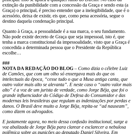
extinção da punibilidade com a concessão da Graça e sendo esta (a
Graça) o principal, é preciso entender que a inelegibilidade, que é o
acessório, deixa de existir, eis que, como pena acessória, segue o
destino daquela condenação principal.
Quanto à Graça, a pessoalidade é a sua marca, o seu fundamento.
Não pode existir decreto de Graça que seja impessoal, isto é, que
tenha a marca constitucional da impessoalidade, visto que a Graça é
concedida a determinada pessoa que o Presidente da República
escolhe…
###
NOTA DA REDAÇÃO DO BLOG
–
Como dizia o célebre Luiz
de Camões, que com um olho só enxergava mais do que os
intelectuais da época, “cesse tudo o que a Musa antiga canta, que
outro valor mais alto se alevanta”. E neste caso o “outro valor mais
alto” é a voz de um jurista de verdade, como Jorge Béja, que foi o
grande influenciador do Código de Defesa do Consumidor e das
modernas leis brasileiras que regulam as indenizações por perdas e
danos. O Brasil deve muito a Jorge Béja, repita-se “ad nauseam”,
como dizem os advogados.
E justamente agora, no meio dessa confusão institucional, surge a
voz abalizada de Jorge Béja para clarear e esclarecer a nebulosa
polêmica sobre as punições ao deputado Daniel Silveira. Em