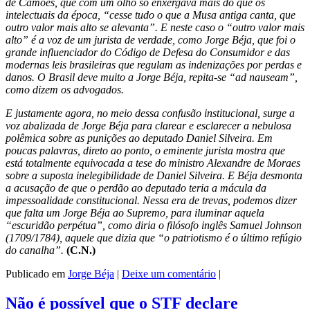
de Camões, que com um olho só enxergava mais do que os
intelectuais da época, “cesse tudo o que a Musa antiga canta, que
outro valor mais alto se alevanta”. E neste caso o “outro valor mais
alto” é a voz de um jurista de verdade, como Jorge Béja, que foi o
grande influenciador do Código de Defesa do Consumidor e das
modernas leis brasileiras que regulam as indenizações por perdas e
danos. O Brasil deve muito a Jorge Béja, repita-se “ad nauseam”,
como dizem os advogados.
E justamente agora, no meio dessa confusão institucional, surge a
voz abalizada de Jorge Béja para clarear e esclarecer a nebulosa
polêmica sobre as punições ao deputado Daniel Silveira. Em
poucas palavras, direto ao ponto, o eminente jurista mostra que
está totalmente equivocada a tese do ministro Alexandre de Moraes
sobre a suposta inelegibilidade de Daniel Silveira. E Béja desmonta
a acusação de que o perdão ao deputado teria a mácula da
impessoalidade constitucional. Nessa era de trevas, podemos dizer
que falta um Jorge Béja ao Supremo, para iluminar aquela
“escuridão perpétua”, como diria o filósofo inglês Samuel Johnson
(1709/1784), aquele que dizia que “o patriotismo é o último refúgio
do canalha”.
(C.N.)
Publicado em
Jorge Béja
|
Deixe um comentário
|
Não é possível que o STF declare