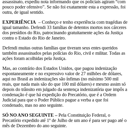
assassinato, expediu nota informando que os policiais agiram “com
pouco poder ofensivo”. Se não foi exatamente esta a expressão, foi
outra, de igual sentido.
EXPERIÊNCIA
– Conheço e tenho experiência com tragédias de
igual tamanho. Defendi 33 famílias de detentos mortos nos cárceres
dos presídios do Rio, patrocinando gratuitamente ações da Justiça
contra o Estado do Rio de Janeiro.
Defendi muitas outras famílias que tiveram seus entes queridos
também assassinados pelas polícias do Rio, civil e militar. Todas as
ações foram acolhidas pela Justiça.
Mas, ao contrário dos Estados Unidos, que pagou indenização
espontaneamente e no expressivo valor de 27 milhões de dólares,
aqui no Brasil as indenizações são ínfimas (no máximo 500 mil
reais, que nada mais são do que 100 mil dólares) e mesmo assim só
depois do trânsito em julgado da sentença indenizatória que impôs a
condenação é que há expedição do Precatório, que é a Ordem
Judicial para que o Poder Público pague a verba a que foi
condenado, mas no ano seguinte.
SÓ NO ANO SEGUINTE –
Pela Constituição Federal, o
Precatório expedido até 1º de Julho de um ano é para ser pago até o
mês de Dezembro do ano seguinte.