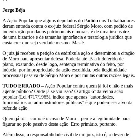
Jorge Béja
A Ação Popular que alguns deputados do Partido dos Trabalhadores
deram entrada contra o ex-juiz federal Sérgio Moro, com pedido de
indenização por danos patrimoniais e morais, é de uma insensatez,
de uma bizarrice e de tamanha ignorância e teratologia jurídica que
custa crer que seja verdade mesmo. Mas é.
O juiz já recebeu a petição da esdrúxula ação e determinou a citação
de Moro para apresentar defesa. Poderia até tê-la indeferido de
plano, exarando, desde logo, sentença terminativa do feito, por
inépcia, por impropriedade da ação escolhida, pela ilegitimidade
processual passiva de Sérgio Moro e por muitas outras razões legais.
TUDO ERRADO
– Ação Popular contra quem já foi e não é mais
agente público? Onde já se viu isso? O artigo 6º da velha ação
popular (Lei 4717/1965), indica que apenas “autoridades,
funcionários ou administradores públicos” é que podem ser alvo da
referida ação.
Quem já foi – como é o caso de Moro – perde a legitimidade para
figurar no polo passivo desta ação. Erro primário, portanto.
Além disso, a responsabilidade civil de um juiz, isto é, o dever de