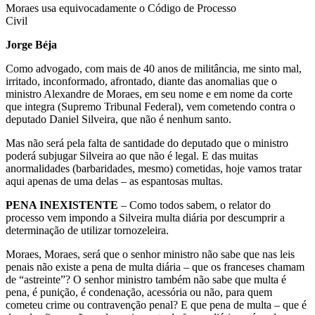
Moraes usa equivocadamente o Código de Processo
Civil
Jorge Béja
Como advogado, com mais de 40 anos de militância, me sinto mal,
irritado, inconformado, afrontado, diante das anomalias que o
ministro Alexandre de Moraes, em seu nome e em nome da corte
que integra (Supremo Tribunal Federal), vem cometendo contra o
deputado Daniel Silveira, que não é nenhum santo.
Mas não será pela falta de santidade do deputado que o ministro
poderá subjugar Silveira ao que não é legal. E das muitas
anormalidades (barbaridades, mesmo) cometidas, hoje vamos tratar
aqui apenas de uma delas – as espantosas multas.
PENA INEXISTENTE
– Como todos sabem, o relator do
processo vem impondo a Silveira multa diária por descumprir a
determinação de utilizar tornozeleira.
Moraes, Moraes, será que o senhor ministro não sabe que nas leis
penais não existe a pena de multa diária – que os franceses chamam
de “astreinte”? O senhor ministro também não sabe que multa é
pena, é punição, é condenação, acessória ou não, para quem
cometeu crime ou contravenção penal? E que pena de multa – que é