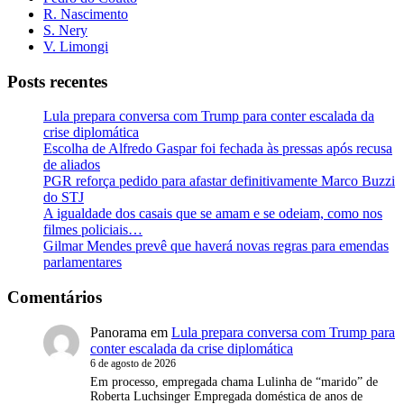
R. Nascimento
S. Nery
V. Limongi
Posts recentes
Lula prepara conversa com Trump para conter escalada da
crise diplomática
Escolha de Alfredo Gaspar foi fechada às pressas após recusa
de aliados
PGR reforça pedido para afastar definitivamente Marco Buzzi
do STJ
A igualdade dos casais que se amam e se odeiam, como nos
filmes policiais…
Gilmar Mendes prevê que haverá novas regras para emendas
parlamentares
Comentários
Panorama
em
Lula prepara conversa com Trump para
conter escalada da crise diplomática
6 de agosto de 2026
Em processo, empregada chama Lulinha de “marido” de
Roberta Luchsinger Empregada doméstica de anos de