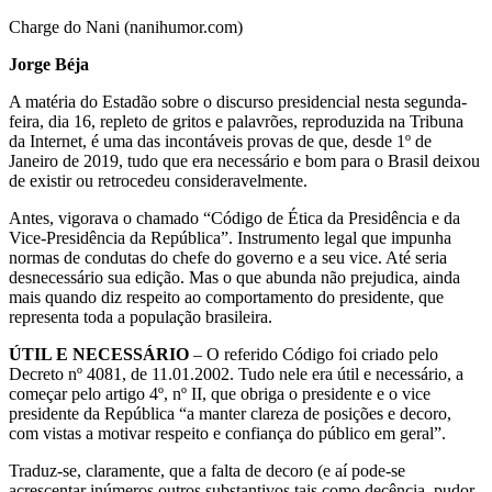
Charge do Nani (nanihumor.com)
Jorge Béja
A matéria do Estadão sobre o discurso presidencial nesta segunda-
feira, dia 16, repleto de gritos e palavrões, reproduzida na Tribuna
da Internet, é uma das incontáveis provas de que, desde 1º de
Janeiro de 2019, tudo que era necessário e bom para o Brasil deixou
de existir ou retrocedeu consideravelmente.
Antes, vigorava o chamado “Código de Ética da Presidência e da
Vice-Presidência da República”. Instrumento legal que impunha
normas de condutas do chefe do governo e a seu vice. Até seria
desnecessário sua edição. Mas o que abunda não prejudica, ainda
mais quando diz respeito ao comportamento do presidente, que
representa toda a população brasileira.
ÚTIL E NECESSÁRIO
– O referido Código foi criado pelo
Decreto nº 4081, de 11.01.2002. Tudo nele era útil e necessário, a
começar pelo artigo 4º, nº II, que obriga o presidente e o vice
presidente da República “a manter clareza de posições e decoro,
com vistas a motivar respeito e confiança do público em geral”.
Traduz-se, claramente, que a falta de decoro (e aí pode-se
acrescentar inúmeros outros substantivos tais como decência, pudor,