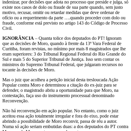
indenizar, por decisões que adota no processo que preside e julga, só
existe nos casos de dolo ou fraude de sua parte quando, sem justo
motivo, recusar, omitir ou retardar medidas que deve ordenar de
ofício ou a requerimento da parte ….quando proceder com dolo ou
fraude, conforme está previsto no artigo 143 do Código de Processo
Civil.
IGNORÂNCIA
– Quanta tolice dos deputados do PT! Ignoram
que as decisões de Moro, quando à frente da 13ª Vara Federal de
Curitiba, foram revistas, no mínimo por mais 8 magistrados que lhe
eram superiores: 3 do Tribunal Regional Federal do Rio Grande do
Sul e mais 5 do Superior Tribunal de Justiça. Isso sem contar os
ministros do Supremo Tribunal Federal, que julgaram recursos no
tocante às decisões de Moro.
Mas o juiz que acolheu a petição inicial desta tresloucada Ação
Popular contra Moro e determinou a citação do ex-juiz para se
defender, o magistrado abriu a oportunidade para que Moro, na
contestação, faça uso do instrumento processual denominado
Reconvenção.
Não há reconvenção em ação popular. No entanto, como o juiz
aceitou essa ação totalmente irregular e fora do eixo, pode estar
abrindo a possibilidade de Moro reconvir, passa de réu a autor.
Numa só ação seriam embutidas duas: a dos deputados do PT contra