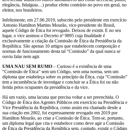
elegância, fidalguia…) produz efeito contrário no povo em geral, no
eleitor, nos brasileiros.
Infelizmente, em 27.06.2019, subscrito pelo presidente em exercício
Antonio Hamilton Martins Mourão, vice-presidente do Brasil,
aquele Código de Ética foi revogado. Deixou de existir. E no seu
lugar, o vice assinou o Decreto nº 9895 cuja finalidade é
exclusivamente a criação da Comissão de Ética da Presidência da
República. São apenas 10 artigos que estabelecem composição e
normas de funcionamento desta tal “Comissão” da qual nunca se
ouviu falar nem agir.
UMA NAU SEM RUMO
– Curioso é a existência de uma
“Comissão de Ética” sem um Código, sem uma norma, sem um
diploma que estabeleça sobre os princípio da Ética, cuja “Comissão”
tem a incumbência de investigar e concluir se a Ética foi ou não
ferida pelos ocupantes da presidência e da vice.
Há um vazio, uma lacuna que precisa voltar a ser preenchida. O
Código de Ética dos Agentes Públicos em exercício na Presidência e
Vice Presidência da República, como assim era chamado desde a
sua criação em 2002, foi expressamente revogado em 2019 por
Hamilton Mourão, ao criar a Comissão de Ética. Tem-se, portanto,
um diploma legal que cria e estabelece como deve agir a Comissão
de Ética da Presidência da República sem, contudo, existir o Código