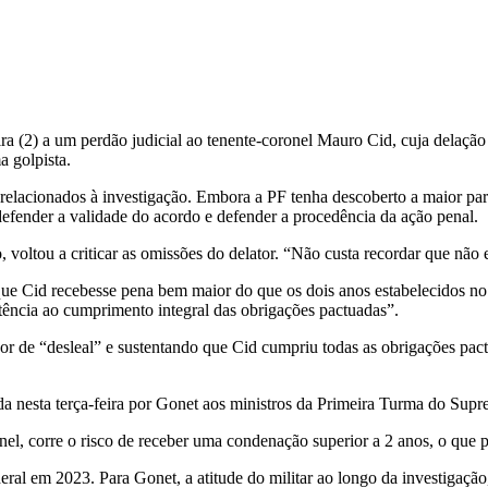
ira (2) a um perdão judicial ao tenente-coronel Mauro Cid, cuja delaç
a golpista.
 relacionados à investigação. Embora a PF tenha descoberto a maior par
efender a validade do acordo e defender a procedência da ação penal.
 voltou a criticar as omissões do delator. “Não custa recordar que não 
ue Cid recebesse pena bem maior do que os dois anos estabelecidos no
tência ao cumprimento integral das obrigações pactuadas”.
r de “desleal” e sustentando que Cid cumpriu todas as obrigações pact
ada nesta terça-feira por Gonet aos ministros da Primeira Turma do Sup
onel, corre o risco de receber uma condenação superior a 2 anos, o que 
al em 2023. Para Gonet, a atitude do militar ao longo da investigação