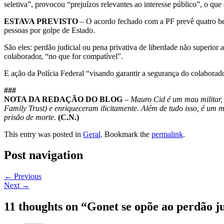
seletiva”, provocou “prejuízos relevantes ao interesse público”, o qu
ESTAVA PREVISTO
– O acordo fechado com a PF prevê quatro be
pessoas por golpe de Estado.
São eles: perdão judicial ou pena privativa de liberdade não superior 
colaborador, “no que for compatível”.
E ação da Polícia Federal “visando garantir a segurança do colaborado
###
NOTA DA REDAÇÃO DO BLOG
–
Mauro Cid é um mau militar,
Family Trust) e enriqueceram ilicitamente. Além de tudo isso, é um m
prisão de morte.
(C.N.)
This entry was posted in
Geral
. Bookmark the
permalink
.
Post navigation
←
Previous
Next
→
11 thoughts on “
Gonet se opõe ao perdão j