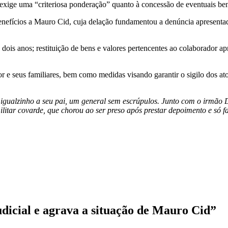
e exige uma “criteriosa ponderação” quanto à concessão de eventuais bene
nefícios a Mauro Cid, cuja delação fundamentou a denúncia apresentad
a dois anos; restituição de bens e valores pertencentes ao colaborador a
r e seus familiares, bem como medidas visando garantir o sigilo dos at
 igualzinho a seu pai, um general sem escrúpulos. Junto com o irmão 
ilitar covarde, que chorou ao ser preso após prestar depoimento e só 
udicial e agrava a situação de Mauro Cid
”