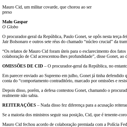
Mauro Cid, um militar covarde, que chorou ao ser
preso
Malu Gaspar
O Globo
O procurador-geral da República, Paulo Gonet, se opôs nesta terça-fe
Jair Bolsonaro e outros sete réus do chamado “núcleo crucial” da tram
“Os relatos de Mauro Cid foram úteis para o esclarecimento dos fatos
colaboração de Cid acrescentou-lhes profundidade”, disse Gonet, ao d
OMISSÕES DE CID
– O procurador-geral da República, no entanto,
Em parecer enviado ao Supremo em julho, Gonet já tinha defendido q
conta do “comportamento contraditório, marcado por omissões e resis
Depois disso, porém, a defesa contestou Gonet, chamando o procurado
realmente não sabia.
REITERAÇÕES
– Nada disso fez diferença para a acusação reiter
Se a maioria dos ministros seguir sua posição, Cid, que é tenente-cor
Mauro Cid fechou acordo de colaboração premiada com a Polícia Feder