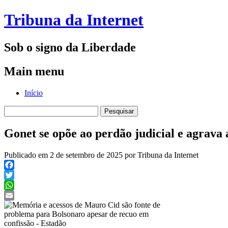
Tribuna da Internet
Sob o signo da Liberdade
Main menu
Skip
Início
to
Pesquisar
content
por:
Gonet se opõe ao perdão judicial e agrava
Publicado em 2 de setembro de 2025 por Tribuna da Internet
Facebook
Twitter
WhatsApp
Email