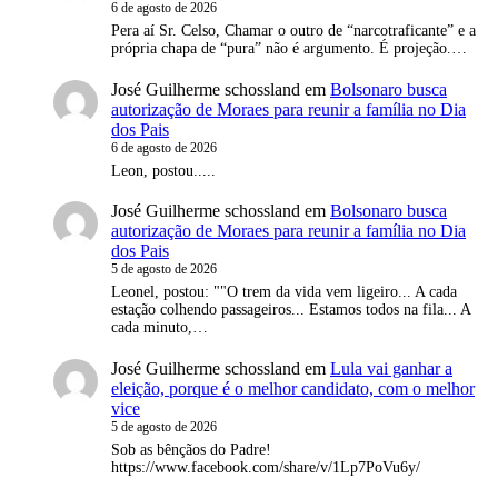
6 de agosto de 2026
Pera aí Sr. Celso, Chamar o outro de “narcotraficante” e a
própria chapa de “pura” não é argumento. É projeção.…
José Guilherme schossland
em
Bolsonaro busca
autorização de Moraes para reunir a família no Dia
dos Pais
6 de agosto de 2026
Leon, postou.....
José Guilherme schossland
em
Bolsonaro busca
autorização de Moraes para reunir a família no Dia
dos Pais
5 de agosto de 2026
Leonel, postou: ""O trem da vida vem ligeiro... A cada
estação colhendo passageiros... Estamos todos na fila... A
cada minuto,…
José Guilherme schossland
em
Lula vai ganhar a
eleição, porque é o melhor candidato, com o melhor
vice
5 de agosto de 2026
Sob as bênçãos do Padre!
https://www.facebook.com/share/v/1Lp7PoVu6y/