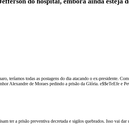
Jefferson do hospital, embora ainda esteja 
onaro, teríamos todas as postagens do dia atacando o ex-presidente. C
Alexandre de Moraes pedindo a prisão da Glória. e$$eTeEfe e Petê
ecisam ter a prisão preventiva decretada e sigilos quebrados. Isso vai 