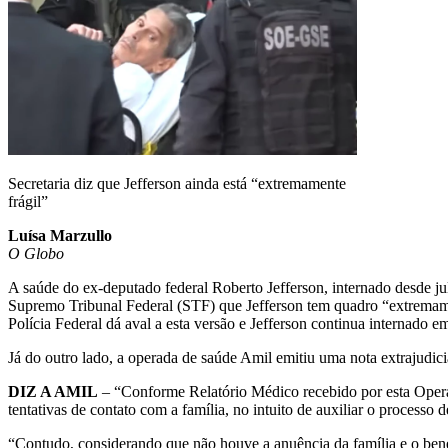
Secretaria diz que Jefferson ainda está “extremamente
frágil”
Luísa Marzullo
O Globo
A saúde do ex-deputado federal Roberto Jefferson, internado desde jul
Supremo Tribunal Federal (STF) que Jefferson tem quadro “extremamen
Polícia Federal dá aval a esta versão e Jefferson continua internado em 
Já do outro lado, a operada de saúde Amil emitiu uma nota extrajudic
DIZ A AMIL
– “Conforme Relatório Médico recebido por esta Operad
tentativas de contato com a família, no intuito de auxiliar o processo 
“Contudo, considerando que não houve a anuência da família e o benef