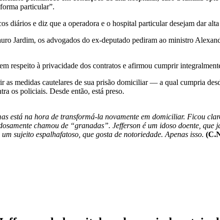
forma particular”.
s diários e diz que a operadora e o hospital particular desejam dar alta
auro Jardim, os advogados do ex-deputado pediram ao ministro Alexandr
 respeito à privacidade dos contratos e afirmou cumprir integralmente 
 as medidas cautelares de sua prisão domiciliar — a qual cumpria desd
ra os policiais. Desde então, está preso.
as está na hora de transformá-la novamente em domiciliar. Ficou claro 
osamente chamou de “granadas”. Jefferson é um idoso doente, que já so
 um sujeito espalhafatoso, que gosta de notoriedade. Apenas isso.
(C.N