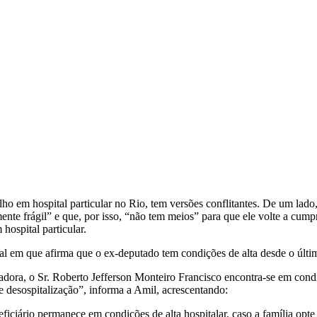
ho em hospital particular no Rio, tem versões conflitantes. De um lado
te frágil” e que, por isso, “não tem meios” para que ele volte a cum
hospital particular.
ial em que afirma que o ex-deputado tem condições de alta desde o últi
ora, o Sr. Roberto Jefferson Monteiro Francisco encontra-se em condi
de desospitalização”, informa a Amil, acrescentando:
iciário permanece em condições de alta hospitalar, caso a família opte