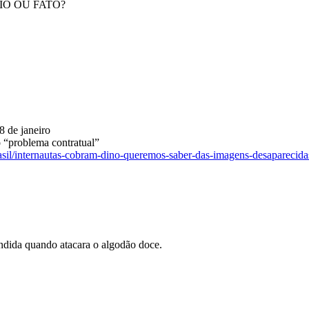
IO OU FATO?
8 de janeiro
 “problema contratual”
brasil/internautas-cobram-dino-queremos-saber-das-imagens-desaparecida
ndida quando atacara o algodão doce.