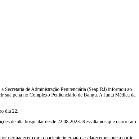
, a Secretaria de Administração Penitenciária (Seap-RJ) informou ao
prir sua pena no Complexo Penitenciário de Bangu. A Junta Médica da
mo dia 22.
ções de alta hospitalar desde 22.08.2023. Ressaltamos que ocorreram
 por permanecer com o paciente internado, esclarecemos que a partir