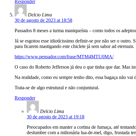
Responder
Delcio Lima
30 de agosto de 2023 at 18:58
Passados 8 meses a turma maniqueísta – como todos os adeptos 
Já se esgotou esse idiotícissimo definir-se por não ser o outro
para ficarem mastigando este chiclete já sem sabor ad eternum.
https://www.pensador.com/frase/MTM4MTU0MA/
O caso do Roberto Jefferson já deu o que tinha que dar. Mas ins
Na realidade, como eu sempre tenho dito, essa bagaça não vai d
Trata-se de algo estrutural e não conjuntural.
Responder
Delcio Lima
30 de agosto de 2023 at 19:18
Preocupados em manter a cortina de fumaça, até tentand
deslumbre com a milionária lua-de-mel, digo, frustada te