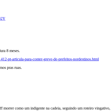
92Y
dura 8 meses.
12-pt-articula-para-conter-greve-de-prefeitos-nordestinos.html
os pras ruas.
f morrer como um indigente na cadeia, seguindo um roteiro vingativo, c