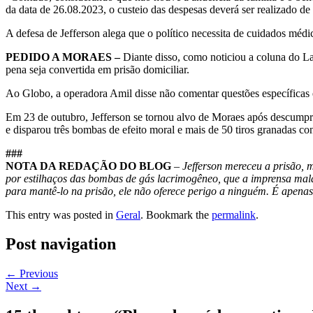
da data de 26.08.2023, o custeio das despesas deverá ser realizado de 
A defesa de Jefferson alega que o político necessita de cuidados médico
PEDIDO A MORAES –
Diante disso, como noticiou a coluna do L
pena seja convertida em prisão domiciliar.
Ao Globo, a operadora Amil disse não comentar questões específicas em
Em 23 de outubro, Jefferson se tornou alvo de Moraes após descumprir
e disparou três bombas de efeito moral e mais de 50 tiros granadas cont
###
NOTA DA REDAÇÃO DO BLOG
–
Jefferson mereceu a prisão, m
por estilhaços das bombas de gás lacrimogêneo, que a imprensa mald
para mantê-lo na prisão, ele não oferece perigo a ninguém. É apenas
This entry was posted in
Geral
. Bookmark the
permalink
.
Post navigation
←
Previous
Next
→