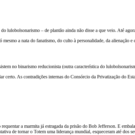
do lulobolsonarismo – de plantão ainda não disse a que veio. Até agor
. Só mesmo a nata do fanatismo, do culto à personalidade, da alienação e
istem no binarismo reducionista (outra característica do lulobolsonaris
ar certo. As contradições internas do Consórcio da Privatização do Esta
o requentar a marmita já estragada da prisão do Bob Jefferson. E emb
ntativa de tornar o Totem uma liderança mundial, esqueceram até dos se