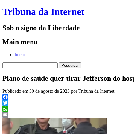
Tribuna da Internet
Sob o signo da Liberdade
Main menu
Skip
Início
to
Pesquisar
content
por:
Plano de saúde quer tirar Jefferson do hos
Publicado em 30 de agosto de 2023 por Tribuna da Internet
Facebook
Twitter
WhatsApp
Email