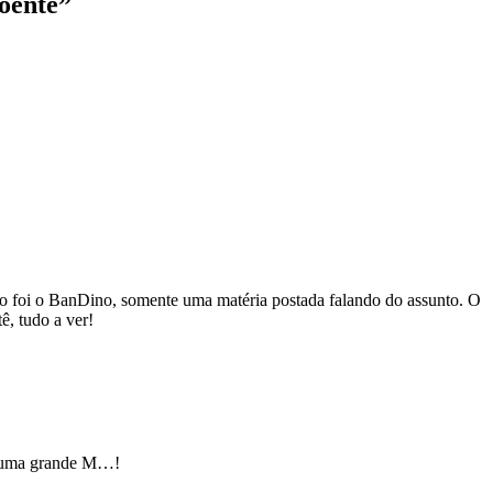
doente
”
omo foi o BanDino, somente uma matéria postada falando do assunto. O
, tudo a ver!
dar uma grande M…!