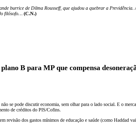
nde burrice de Dilma Rousseff, que ajudou a quebrar a Previdência. Ago
o filósofo…
(C.N.)
 plano B para MP que compensa desoneraç
não se pode discutir economia, sem olhar para o lado social. E o me
mento de créditos do PIS/Cofins.
 em revisão dos gastos mínimos de educação e saúde (como Haddad vai 