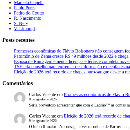
Marcelo Copelli
Paulo Peres
Pedro do Coutto
R. Nascimento
S. Nery
V. Limongi
Posts recentes
Promessas econômicas de Flávio Bolsonaro não conseguem fec
Patrimônio de Zema cresce R$ 49 milhões desde 2022 e chega 
Esposa de Ramagem emenda licenças e férias e completa nove 
TSE cria conselho para enfrentar desinformação e deepfakes na
Eleição de 2026 terá recorde de chapas puro-sangue desde a r
Comentários
Carlos Vicente
em
Promessas econômicas de Flávio Bo
9 de agosto de 2026
Seria proveitoso acrescentar que com o Ladrão™ as contas n
Carlos Vicente
em
Eleição de 2026 terá recorde de ch
9 de agosto de 2026
O imbecil-maior não conseguiu ver o conluio de Barroso e q