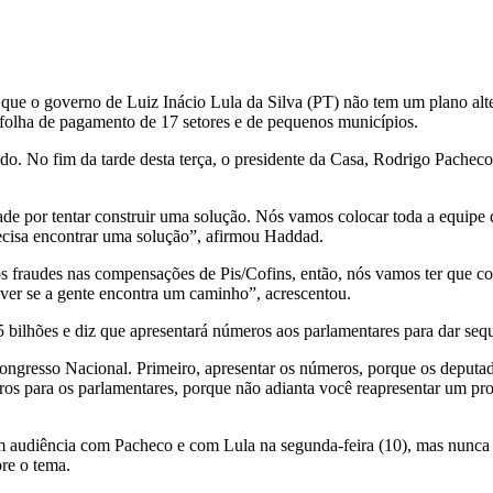
 que o governo de Luiz Inácio Lula da Silva (PT) não tem um plano alt
folha de pagamento de 17 setores e de pequenos municípios.
ado. No fim da tarde desta terça, o presidente da Casa, Rodrigo Pac
e por tentar construir uma solução. Nós vamos colocar toda a equipe d
ecisa encontrar uma solução”, afirmou Haddad.
fraudes nas compensações de Pis/Cofins, então, nós vamos ter que con
 ver se a gente encontra um caminho”, acrescentou.
bilhões e diz que apresentará números aos parlamentares para dar sequê
gresso Nacional. Primeiro, apresentar os números, porque os deputado
os para os parlamentares, porque não adianta você reapresentar um pr
audiência com Pacheco e com Lula na segunda-feira (10), mas nunca es
re o tema.