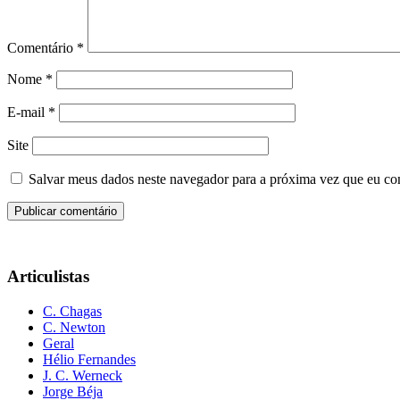
Comentário
*
Nome
*
E-mail
*
Site
Salvar meus dados neste navegador para a próxima vez que eu co
Articulistas
C. Chagas
C. Newton
Geral
Hélio Fernandes
J. C. Werneck
Jorge Béja