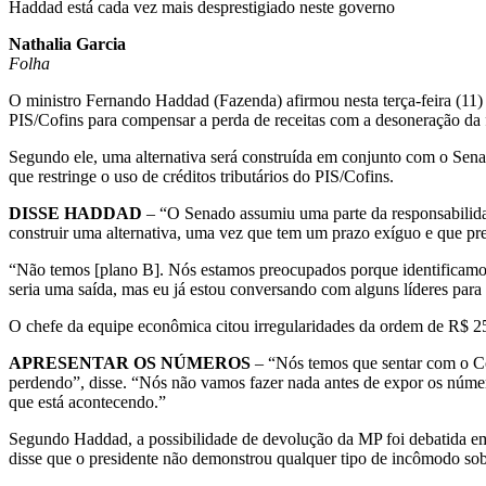
Haddad está cada vez mais desprestigiado neste governo
Nathalia Garcia
Folha
O ministro Fernando Haddad (Fazenda) afirmou nesta terça-feira (11)
PIS/Cofins para compensar a perda de receitas com a desoneração da 
Segundo ele, uma alternativa será construída em conjunto com o Sen
que restringe o uso de créditos tributários do PIS/Cofins.
DISSE HADDAD
– “O Senado assumiu uma parte da responsabilidad
construir uma alternativa, uma vez que tem um prazo exíguo e que pr
“Não temos [plano B]. Nós estamos preocupados porque identificamos 
seria uma saída, mas eu já estou conversando com alguns líderes para
O chefe da equipe econômica citou irregularidades da ordem de R$ 25 
APRESENTAR OS NÚMEROS
– “Nós temos que sentar com o Con
perdendo”, disse. “Nós não vamos fazer nada antes de expor os númer
que está acontecendo.”
Segundo Haddad, a possibilidade de devolução da MP foi debatida em 
disse que o presidente não demonstrou qualquer tipo de incômodo sob