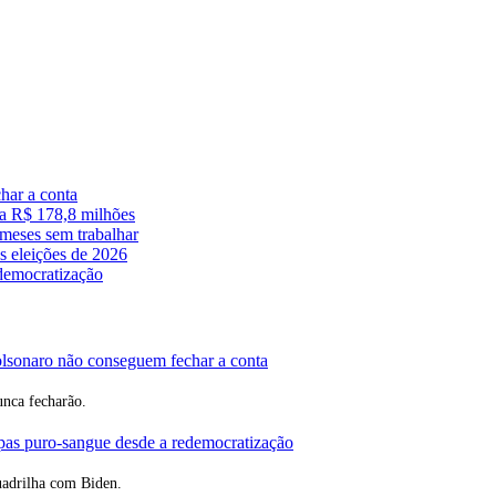
har a conta
a R$ 178,8 milhões
meses sem trabalhar
s eleições de 2026
edemocratização
lsonaro não conseguem fechar a conta
unca fecharão.
apas puro-sangue desde a redemocratização
uadrilha com Biden.