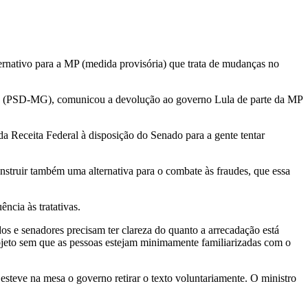
ernativo para a MP (medida provisória) que trata de mudanças no
heco (PSD-MG), comunicou a devolução ao governo Lula de parte da MP
a Receita Federal à disposição do Senado para a gente tentar
struir também uma alternativa para o combate às fraudes, que essa
ncia às tratativas.
s e senadores precisam ter clareza do quanto a arrecadação está
ojeto sem que as pessoas estejam minimamente familiarizadas com o
teve na mesa o governo retirar o texto voluntariamente. O ministro