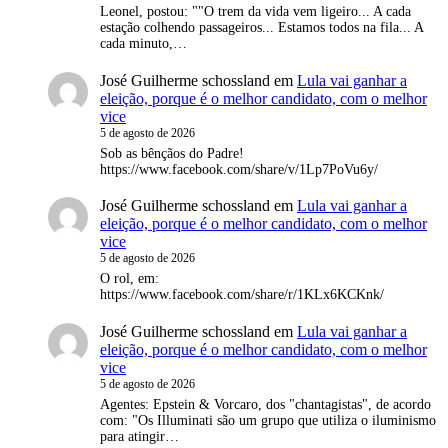
Leonel, postou: ""O trem da vida vem ligeiro... A cada
estação colhendo passageiros... Estamos todos na fila... A
cada minuto,…
José Guilherme schossland
em
Lula vai ganhar a
eleição, porque é o melhor candidato, com o melhor
vice
5 de agosto de 2026
Sob as bênçãos do Padre!
https://www.facebook.com/share/v/1Lp7PoVu6y/
José Guilherme schossland
em
Lula vai ganhar a
eleição, porque é o melhor candidato, com o melhor
vice
5 de agosto de 2026
O rol, em:
https://www.facebook.com/share/r/1KLx6KCKnk/
José Guilherme schossland
em
Lula vai ganhar a
eleição, porque é o melhor candidato, com o melhor
vice
5 de agosto de 2026
Agentes: Epstein & Vorcaro, dos "chantagistas", de acordo
com: "Os Illuminati são um grupo que utiliza o iluminismo
para atingir…