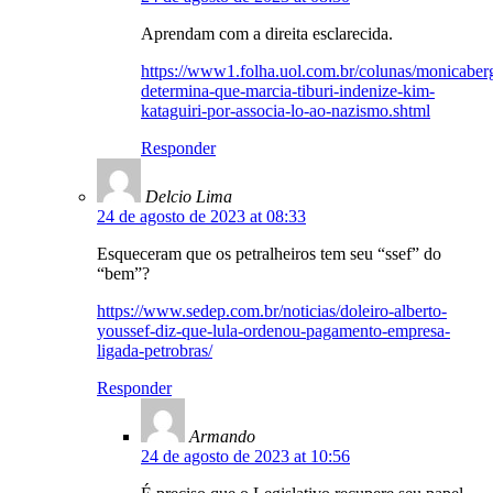
Aprendam com a direita esclarecida.
https://www1.folha.uol.com.br/colunas/monicaber
determina-que-marcia-tiburi-indenize-kim-
kataguiri-por-associa-lo-ao-nazismo.shtml
Responder
Delcio Lima
24 de agosto de 2023 at 08:33
Esqueceram que os petralheiros tem seu “ssef” do
“bem”?
https://www.sedep.com.br/noticias/doleiro-alberto-
youssef-diz-que-lula-ordenou-pagamento-empresa-
ligada-petrobras/
Responder
Armando
24 de agosto de 2023 at 10:56