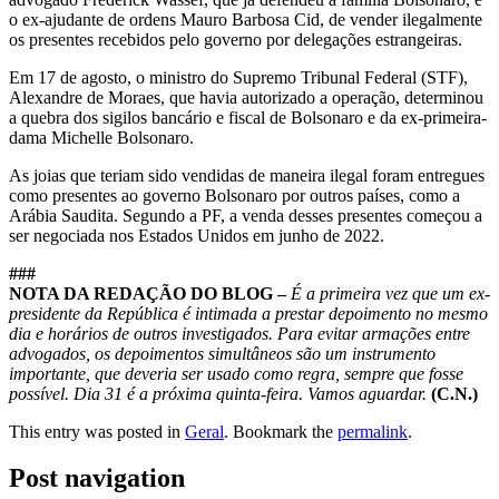
o ex-ajudante de ordens Mauro Barbosa Cid, de vender ilegalmente
os presentes recebidos pelo governo por delegações estrangeiras.
Em 17 de agosto, o ministro do Supremo Tribunal Federal (STF),
Alexandre de Moraes, que havia autorizado a operação, determinou
a quebra dos sigilos bancário e fiscal de Bolsonaro e da ex-primeira-
dama Michelle Bolsonaro.
As joias que teriam sido vendidas de maneira ilegal foram entregues
como presentes ao governo Bolsonaro por outros países, como a
Arábia Saudita. Segundo a PF, a venda desses presentes começou a
ser negociada nos Estados Unidos em junho de 2022.
###
NOTA DA REDAÇÃO DO BLOG –
É a primeira vez que um ex-
presidente da República é intimada a prestar depoimento no mesmo
dia e horários de outros investigados.
Para evitar armações entre
advogados, os depoimentos simultâneos são um instrumento
importante, que deveria ser usado como regra, sempre que fosse
possível. Dia 31 é a próxima quinta-feira. Vamos aguardar.
(C.N.)
This entry was posted in
Geral
. Bookmark the
permalink
.
Post navigation