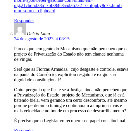
morre-apos-beber-gasolina-com-limao-em-
mg,21cbd5d33a17bf384c8aad3673217a5fqnby8c7k.html?
utm_source=clipboard
Responder
Delcio Lima
24 de agosto de 2023 at 08:15
Parece que tem gente do Mecanismo que não percebeu que o
projeto de Privatização do Estado não tem chance nenhuma
de vingar.
Será que as Fiorcas Armadas,, cujo desgaste e controle, estava
na pauta do Consórcio, explicitou resgatou e exigiu sua
dignidade constituçional?
Outra pergunta que fica é se a Justiça ainda não percebeu que
a Privatização do Estado, projeto do Mecanismo, que já está
batendo biela, vem gerando um certo desconforto, até mesmo
porque perderam o timing e continuaram a imprimir mais e
mais velocidade no bonde em processo de descarrilhamento?
É preciso que o Legislativo recupere seu papel constituciinal.
Responder