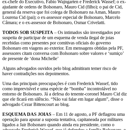
ex-chefe do Executivo, Fabio Wajngarten e Frederick Wassef; o ex-
ajudante de ordens de Bolsonaro, Mauro Cid (filho); o pai de Cid,
general da reserva que foi colega de Bolsonaro na Aman, Mauro
Lourena Cid (pai); o ex-assessor especial de Bolsonaro, Marcelo
Câmara; e o ex-assessor de Bolsonaro, Osmar Crivelatti.
TODOS SOB SUSPEITA
– Os intimados são investigados por
suspeita de participar de um esquema de venda ilegal de joias
recebidas como presentes por comitivas oficiais do governo
Bolsonaro em viagens ao exterior. Em mensagens obtidas pela PF,
assessores citam conversa com Bolsonaro sobre valores e ‘sumiço’
de presente de ‘dona Michelle’
Alguns advogados ouvidos pelo blog admitiram temer risco de
haver contradições nos depoimentos.
Uma das principais preocupações é com Frederick Wassef, tido
como imprevisível e uma espécie de “bomba” incontrolável no
entorno de Bolsonaro. Já a defesa do tenente-coronel Mauro Cid diz
que ele ficará em silêncio. “Não vai falar em lugar algum”, disse o
advogado Cezar Bittencourt ao blog.
ESQUEMA DAS JOIAS
– Em 11 de agosto, a PF deflagrou uma
operação para apurar a suposta tentativa, capitaneada por militares
ligados a Jair Bolsonaro quando ainda era presidente, como o
advogado Frederick Wassef, que já defendeu a família Bolsonaro, e