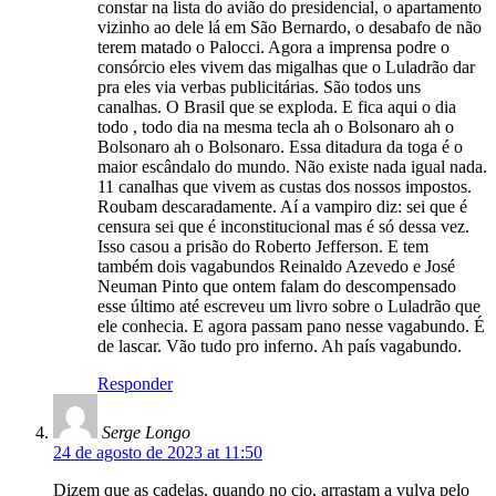
constar na lista do avião do presidencial, o apartamento
vizinho ao dele lá em São Bernardo, o desabafo de não
terem matado o Palocci. Agora a imprensa podre o
consórcio eles vivem das migalhas que o Luladrão dar
pra eles via verbas publicitárias. São todos uns
canalhas. O Brasil que se exploda. E fica aqui o dia
todo , todo dia na mesma tecla ah o Bolsonaro ah o
Bolsonaro ah o Bolsonaro. Essa ditadura da toga é o
maior escândalo do mundo. Não existe nada igual nada.
11 canalhas que vivem as custas dos nossos impostos.
Roubam descaradamente. Aí a vampiro diz: sei que é
censura sei que é inconstitucional mas é só dessa vez.
Isso casou a prisão do Roberto Jefferson. E tem
também dois vagabundos Reinaldo Azevedo e José
Neuman Pinto que ontem falam do descompensado
esse último até escreveu um livro sobre o Luladrão que
ele conhecia. E agora passam pano nesse vagabundo. É
de lascar. Vão tudo pro inferno. Ah país vagabundo.
Responder
Serge Longo
24 de agosto de 2023 at 11:50
Dizem que as cadelas, quando no cio, arrastam a vulva pelo