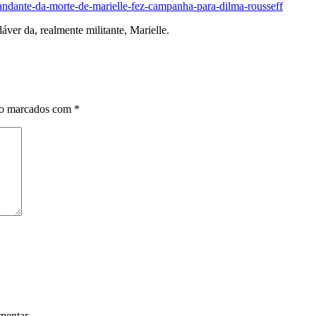
mandante-da-morte-de-marielle-fez-campanha-para-dilma-rousseff
áver da, realmente militante, Marielle.
ão marcados com
*
mentar.