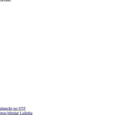
stigação no STF
ntou blindar Lulinha