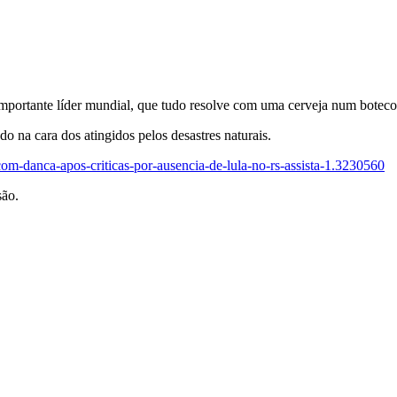
mportante líder mundial, que tudo resolve com uma cerveja num boteco
 na cara dos atingidos pelos desastres naturais.
om-danca-apos-criticas-por-ausencia-de-lula-no-rs-assista-1.3230560
são.