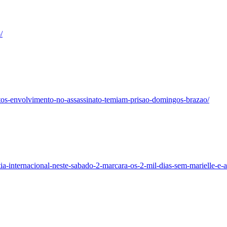
/
itos-envolvimento-no-assassinato-temiam-prisao-domingos-brazao/
tia-internacional-neste-sabado-2-marcara-os-2-mil-dias-sem-marielle-e-