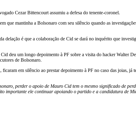
gado Cezar Bittencourt assumiu a defesa do tenente-coronel.
agem que mantinha a Bolsonaro com seu silêncio quando as investigaçõe
elação é que a colaboração de Cid se dará no inquérito que investiga 
o Cid deu um longo depoimento à PF sobre a visita do hacker Walter Del
ocutores de Bolsonaro.
, ficaram em silêncio ao prestar depoimento à PF no caso das joias, j
lsonaro, perder o apoio de Mauro Cid tem o mesmo significado de per
to importante ele continuar apoiando o partido e a candidatura de Mi