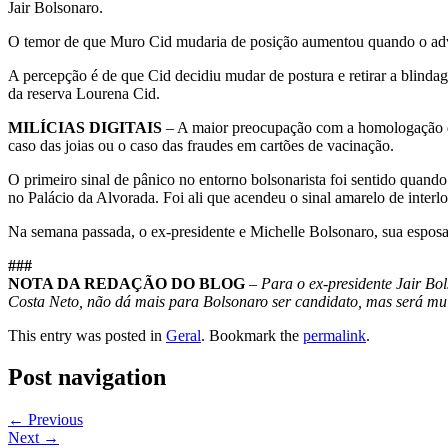
Jair Bolsonaro.
O temor de que Muro Cid mudaria de posição aumentou quando o advo
A percepção é de que Cid decidiu mudar de postura e retirar a blind
da reserva Lourena Cid.
MILÍCIAS DIGITAIS
– A maior preocupação com a homologação da d
caso das joias ou o caso das fraudes em cartões de vacinação.
O primeiro sinal de pânico no entorno bolsonarista foi sentido quand
no Palácio da Alvorada. Foi ali que acendeu o sinal amarelo de interl
Na semana passada, o ex-presidente e Michelle Bolsonaro, sua esposa
###
NOTA DA REDAÇÃO DO BLOG
–
Para o ex-presidente Jair Bo
Costa Neto, não dá mais para Bolsonaro ser candidato, mas será mui
This entry was posted in
Geral
. Bookmark the
permalink
.
Post navigation
←
Previous
Next
→