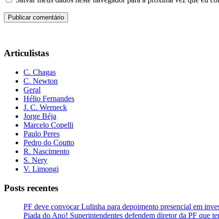
Articulistas
C. Chagas
C. Newton
Geral
Hélio Fernandes
J. C. Werneck
Jorge Béja
Marcelo Copelli
Paulo Peres
Pedro do Coutto
R. Nascimento
S. Nery
V. Limongi
Posts recentes
PF deve convocar Lulinha para depoimento presencial em inve
Piada do Ano! Superintendentes defendem diretor da PF que te