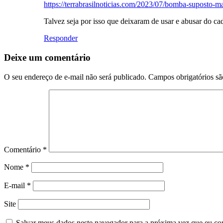
https://terrabrasilnoticias.com/2023/07/bomba-suposto-
Talvez seja por isso que deixaram de usar e abusar do cad
Responder
Deixe um comentário
O seu endereço de e-mail não será publicado.
Campos obrigatórios s
Comentário
*
Nome
*
E-mail
*
Site
Salvar meus dados neste navegador para a próxima vez que eu co