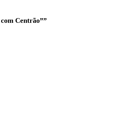
r com Centrão”
”