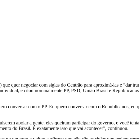
25) que quer negociar com siglas do Centrão para aproximá-las e “dar tr
ndividual, e citou nominalmente PP, PSD, União Brasil e Republicano
ero conversar com o PP. Eu quero conversar com o Republicanos, eu q
uiserem apoiar a gente, eles queiram participar do governo, e você tent
ento do Brasil. É exatamente isso que vai acontecer”, continuou.
tidos no governo e voltou a afirmar que não são as siglas que pedem car