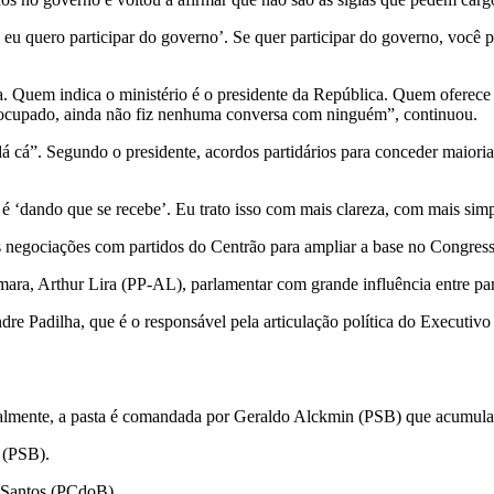
, eu quero participar do governo’. Se quer participar do governo, você p
a. Quem indica o ministério é o presidente da República. Quem oferece 
reocupado, ainda não fiz nenhuma conversa com ninguém”, continuou.
dá cá”. Segundo o presidente, acordos partidários para conceder maior
 ‘dando que se recebe’. Eu trato isso com mais clareza, com mais simp
 negociações com partidos do Centrão para ampliar a base no Congress
mara, Arthur Lira (PP-AL), parlamentar com grande influência entre par
ndre Padilha, que é o responsável pela articulação política do Executi
ualmente, a pasta é comandada por Geraldo Alckmin (PSB) que acumula a
a (PSB).
a Santos (PCdoB).