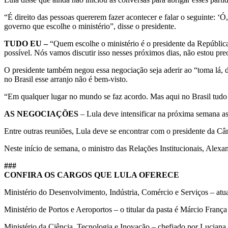
“É direito das pessoas quererem fazer acontecer e falar o seguinte: ‘Ó
governo que escolhe o ministério”, disse o presidente.
TUDO EU –
“Quem escolhe o ministério é o presidente da Repúblic
possível. Nós vamos discutir isso nesses próximos dias, não estou p
O presidente também negou essa negociação seja aderir ao “toma lá, 
no Brasil esse arranjo não é bem-visto.
“Em qualquer lugar no mundo se faz acordo. Mas aqui no Brasil tudo é
AS NEGOCIAÇÕES
– Lula deve intensificar na próxima semana as
Entre outras reuniões, Lula deve se encontrar com o presidente da Câ
Neste início de semana, o ministro das Relações Institucionais, Alexa
###
CONFIRA OS CARGOS QUE LULA OFERECE
Ministério do Desenvolvimento, Indústria, Comércio e Serviços – at
Ministério de Portos e Aeroportos – o titular da pasta é Márcio Franç
Ministério da Ciência, Tecnologia e Inovação – chefiado por Lucian