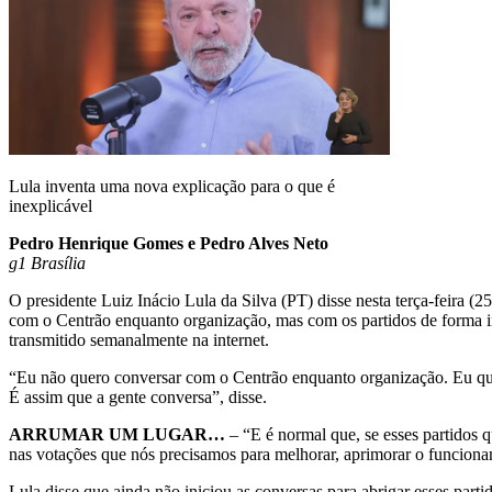
Lula inventa uma nova explicação para o que é
inexplicável
Pedro Henrique Gomes e Pedro Alves Neto
g1 Brasília
O presidente Luiz Inácio Lula da Silva (PT) disse nesta terça-feira (
com o Centrão enquanto organização, mas com os partidos de forma i
transmitido semanalmente na internet.
“Eu não quero conversar com o Centrão enquanto organização. Eu qu
É assim que a gente conversa”, disse.
ARRUMAR UM LUGAR…
– “E é normal que, se esses partidos q
nas votações que nós precisamos para melhorar, aprimorar o funcionam
Lula disse que ainda não iniciou as conversas para abrigar esses par