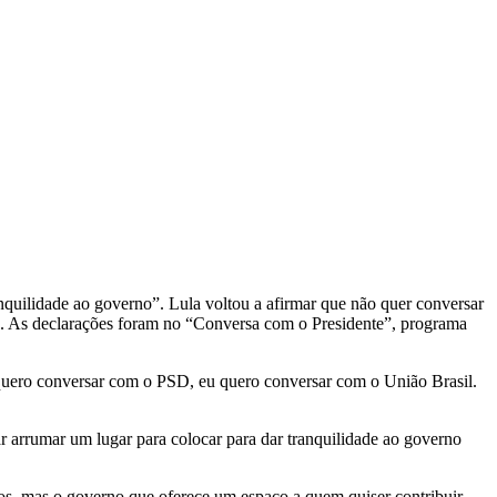
anquilidade ao governo”. Lula voltou a afirmar que não quer conversar
s. As declarações foram no “Conversa com o Presidente”, programa
uero conversar com o PSD, eu quero conversar com o União Brasil.
ar arrumar um lugar para colocar para dar tranquilidade ao governo
gos, mas o governo que oferece um espaço a quem quiser contribuir.